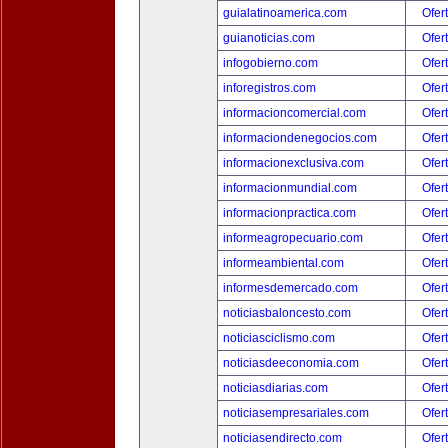
guialatinoamerica.com
Ofer
guianoticias.com
Ofer
infogobierno.com
Ofer
inforegistros.com
Ofer
informacioncomercial.com
Ofer
informaciondenegocios.com
Ofer
informacionexclusiva.com
Ofer
informacionmundial.com
Ofer
informacionpractica.com
Ofer
informeagropecuario.com
Ofer
informeambiental.com
Ofer
informesdemercado.com
Ofer
noticiasbaloncesto.com
Ofer
noticiasciclismo.com
Ofer
noticiasdeeconomia.com
Ofer
noticiasdiarias.com
Ofer
noticiasempresariales.com
Ofer
noticiasendirecto.com
Ofer