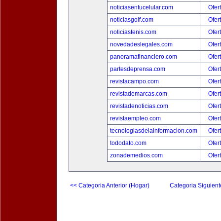
noticiasentucelular.com
Ofer
noticiasgolf.com
Ofer
noticiastenis.com
Ofer
novedadeslegales.com
Ofer
panoramafinanciero.com
Ofer
partesdeprensa.com
Ofer
revistacampo.com
Ofer
revistademarcas.com
Ofer
revistadenoticias.com
Ofer
revistaempleo.com
Ofer
tecnologiasdelainformacion.com
Ofer
tododato.com
Ofer
zonademedios.com
Ofer
<< Categoria Anterior (Hogar)
Categoria Siguient