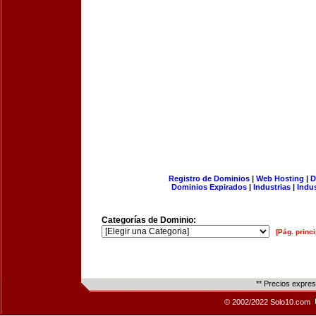
Registro de Dominios
|
Web Hosting
|
D
Dominios Expirados
|
Industrias
|
Indu
Categorías de Dominio:
[Pág. princi
** Precios expre
© 2002/2022 Solo10.com