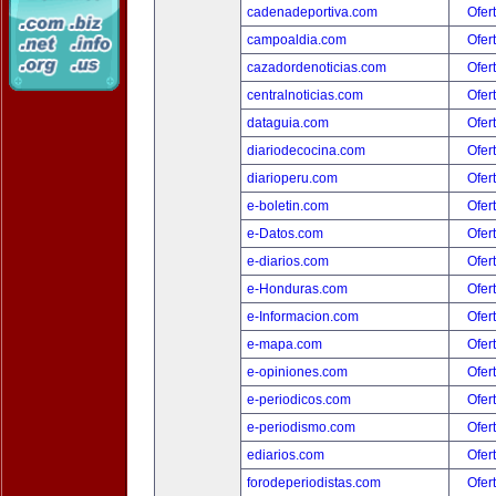
cadenadeportiva.com
Ofer
campoaldia.com
Ofer
cazadordenoticias.com
Ofer
centralnoticias.com
Ofer
dataguia.com
Ofer
diariodecocina.com
Ofer
diarioperu.com
Ofer
e-boletin.com
Ofer
e-Datos.com
Ofer
e-diarios.com
Ofer
e-Honduras.com
Ofer
e-Informacion.com
Ofer
e-mapa.com
Ofer
e-opiniones.com
Ofer
e-periodicos.com
Ofer
e-periodismo.com
Ofer
ediarios.com
Ofer
forodeperiodistas.com
Ofer