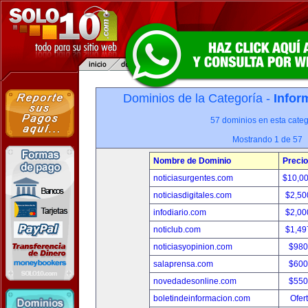
Dominios de la Categoría -
Infor
57 dominios en esta categ
Mostrando 1 de 57
Nombre de Dominio
Precio
noticiasurgentes.com
$10,0
noticiasdigitales.com
$2,50
infodiario.com
$2,00
noticlub.com
$1,49
noticiasyopinion.com
$980
salaprensa.com
$600
novedadesonline.com
$550
boletindeinformacion.com
Ofer