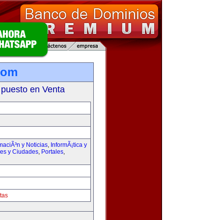
com
 puesto en Venta
maciÃ³n y Noticias
,
InformÃ¡tica y
ses y Ciudades
,
Portales
,
tas