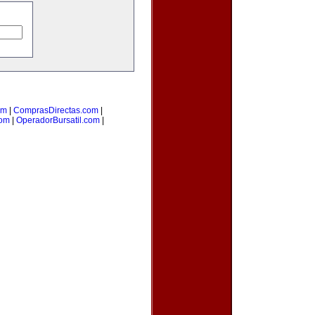
om
|
ComprasDirectas.com
|
com
|
OperadorBursatil.com
|