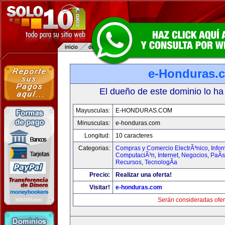
e-Honduras.
El dueño de este dominio lo ha
Mayusculas:
E-HONDURAS.COM
Minusculas:
e-honduras.com
Longitud:
10 caracteres
Categorias:
Compras y Comercio ElectrÃ³nico
,
Infor
ComputaciÃ³n
,
Internet
,
Negocios
,
PaÃ­
Recursos
,
TecnologÃ­a
Precio:
Realizar una oferta!
Visitar!
e-honduras.com
Serán consideradas ofer