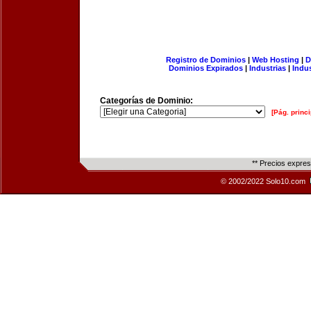
Registro de Dominios
|
Web Hosting
|
D
Dominios Expirados
|
Industrias
|
Indu
Categorías de Dominio:
[Pág. princi
** Precios expre
© 2002/2022 Solo10.com