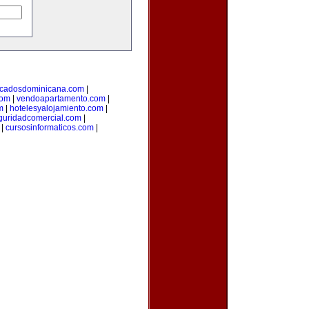
ficadosdominicana.com
|
com
|
vendoapartamento.com
|
m
|
hotelesyalojamiento.com
|
guridadcomercial.com
|
|
cursosinformaticos.com
|