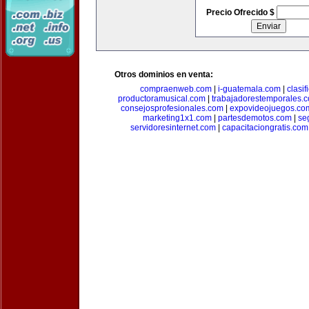
Precio Ofrecido $
Otros dominios en venta:
compraenweb.com
|
i-guatemala.com
|
clasi
productoramusical.com
|
trabajadorestemporales.
consejosprofesionales.com
|
expovideojuegos.co
marketing1x1.com
|
partesdemotos.com
|
se
servidoresinternet.com
|
capacitaciongratis.com