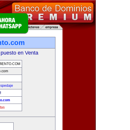
nto.com
 puesto en Venta
IENTO.COM
o.com
ospedaje
!
to.com
tas