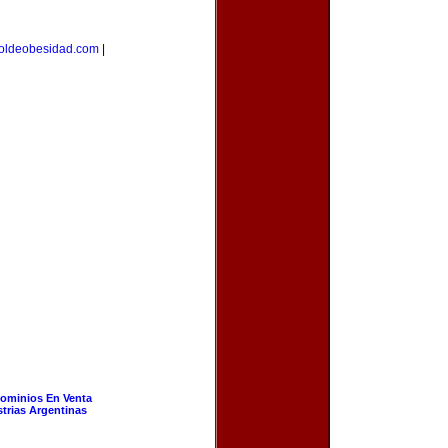
roldeobesidad.com
|
ominios En Venta
strias Argentinas