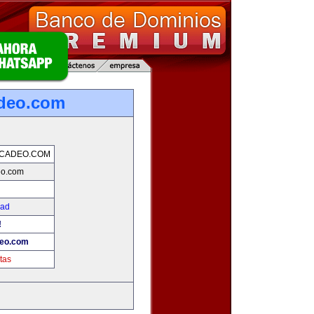
adeo.com
RCADEO.COM
eo.com
dad
!
deo.com
tas