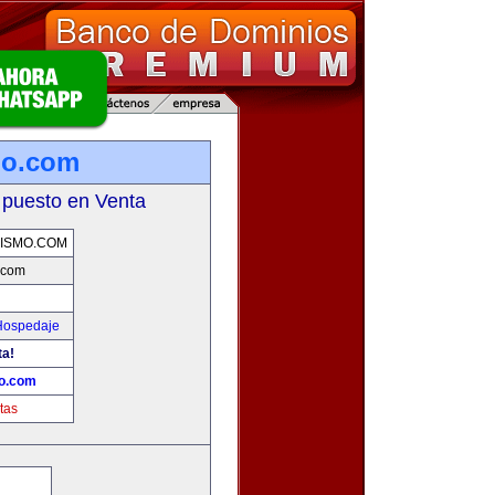
mo.com
 puesto en Venta
ISMO.COM
.com
 Hospedaje
ta!
mo.com
tas