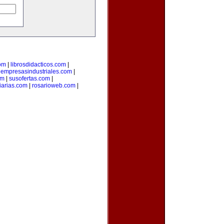
com
|
librosdidacticos.com
|
|
empresasindustriales.com
|
om
|
susofertas.com
|
iarias.com
|
rosarioweb.com
|