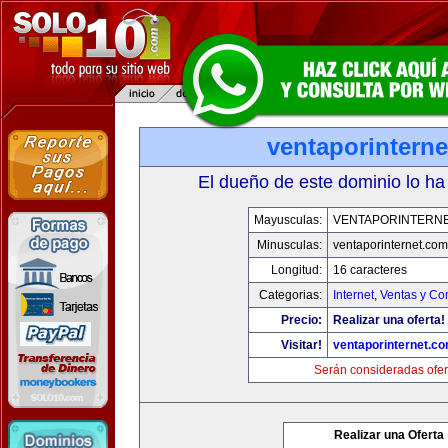
ventaporintern
El dueño de este dominio lo ha
Mayusculas:
VENTAPORINTERN
Minusculas:
ventaporinternet.com
Longitud:
16 caracteres
Categorias:
Internet
,
Ventas y Co
Precio:
Realizar una oferta!
Visitar!
ventaporinternet.c
Serán consideradas ofer
Realizar una Oferta