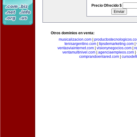
Precio Ofrecido $
Otros dominios en venta:
musicalizacion.com
|
productostecnologicos.c
tenisargentino.com
|
tipsdemarketing.com
|
ventasviainternet.com
|
visionynegocios.com
|
r
ventamultinivel.com
|
agenciaempleos.com
|
comprandoenlared.com
|
cursodef