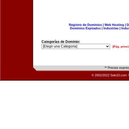
Registro de Dominios
|
Web Hosting
|
D
Dominios Expirados
|
Industrias
|
Indu
Categorías de Dominio:
[Pág. princi
** Precios expre
© 2002/2022 Solo10.com