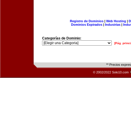
Registro de Dominios
|
Web Hosting
|
D
Dominios Expirados
|
Industrias
|
Indu
Categorías de Dominio:
[Pág. princi
** Precios expre
© 2002/2022 Solo10.com