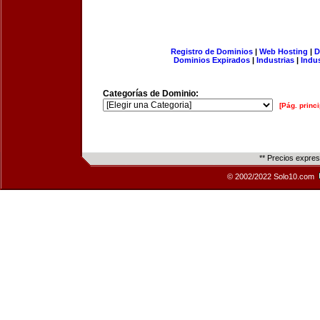
Registro de Dominios
|
Web Hosting
|
D
Dominios Expirados
|
Industrias
|
Indu
Categorías de Dominio:
[Pág. princi
** Precios expre
© 2002/2022 Solo10.com