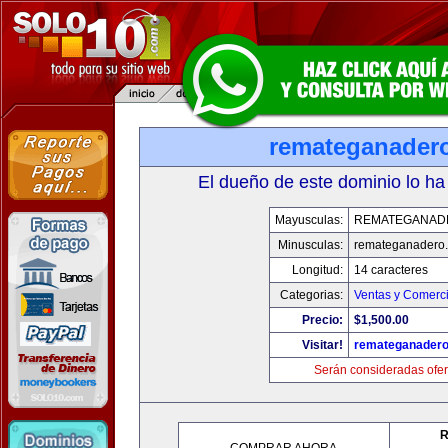
remateganader
El dueño de este dominio lo ha
Mayusculas:
REMATEGANAD
Minusculas:
remateganadero
Longitud:
14 caracteres
Categorias:
Ventas y Comerci
Precio:
$1,500.00
Visitar!
remateganader
Serán consideradas ofer
R