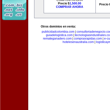
COMPRAR AHORA
Precio $
1,500.00
Precio 
COMPRAR AHORA
Otros dominios en venta:
publicidadcolombia.com
|
consultoriadenegocio.c
guiadelogistica.com
|
tecnologiasindustriales.c
remateganadero.com
|
comprasrapidas.com
|
e-c
hotelesenaustralia.com
|
logistica