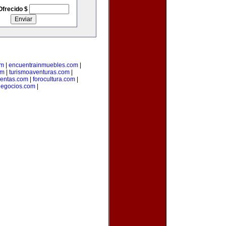
Ofrecido $
om
|
encuentrainmuebles.com
|
om
|
turismoaventuras.com
|
uentas.com
|
forocultura.com
|
ynegocios.com
|