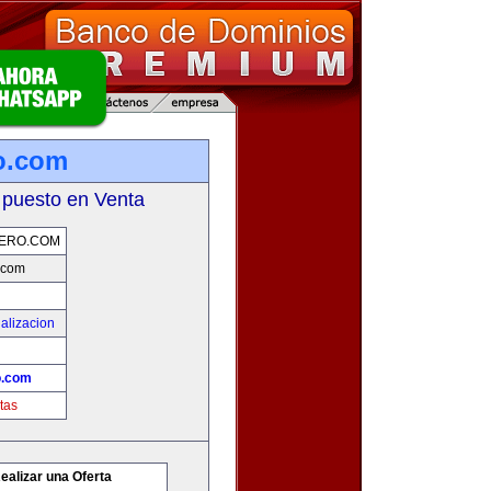
o.com
 puesto en Venta
ERO.COM
.com
alizacion
o.com
tas
ealizar una Oferta