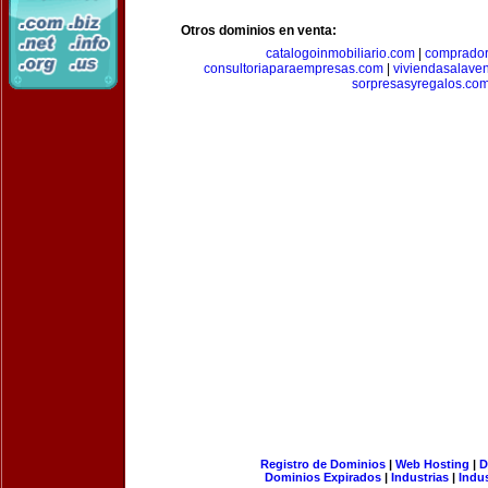
Otros dominios en venta:
catalogoinmobiliario.com
|
comprador
consultoriaparaempresas.com
|
viviendasalave
sorpresasyregalos.co
Registro de Dominios
|
Web Hosting
|
D
Dominios Expirados
|
Industrias
|
Indu