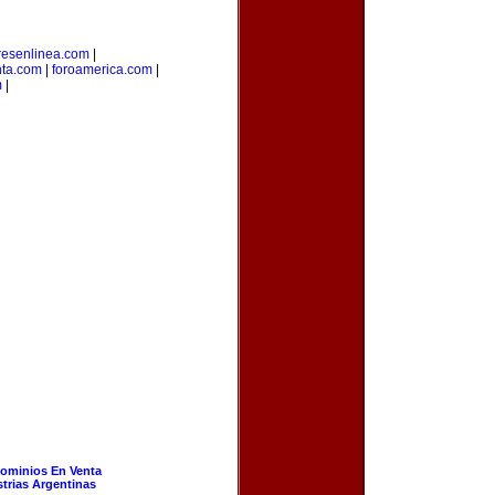
esenlinea.com
|
nta.com
|
foroamerica.com
|
m
|
ominios En Venta
strias Argentinas