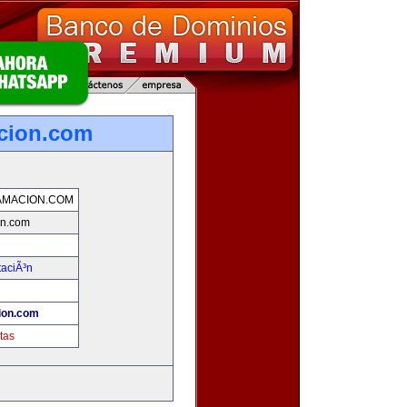
cion.com
MACION.COM
on.com
taciÃ³n
ion.com
tas