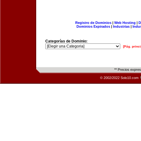
Registro de Dominios
|
Web Hosting
|
D
Dominios Expirados
|
Industrias
|
Indu
Categorías de Dominio:
[Pág. princi
** Precios expre
© 2002/2022 Solo10.com