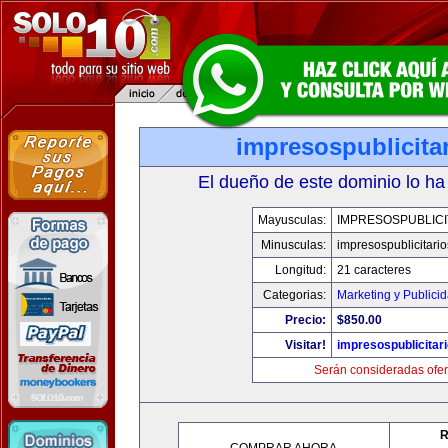
impresospublicita
El dueño de este dominio lo ha
Mayusculas:
IMPRESOSPUBLICI
Minusculas:
impresospublicitari
Longitud:
21 caracteres
Categorias:
Marketing y Publici
Precio:
$850.00
Visitar!
impresospublicitar
Serán consideradas ofer
R