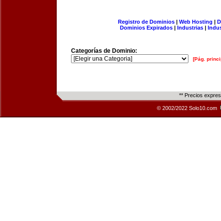
Registro de Dominios
|
Web Hosting
|
D
Dominios Expirados
|
Industrias
|
Indu
Categorías de Dominio:
[Pág. princi
** Precios expre
© 2002/2022 Solo10.com