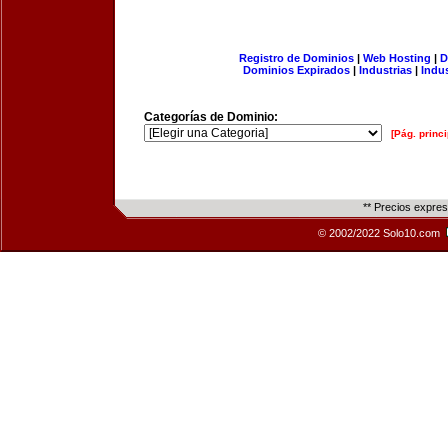
Registro de Dominios
|
Web Hosting
|
D
Dominios Expirados
|
Industrias
|
Indu
Categorías de Dominio:
[Pág. princi
** Precios expre
© 2002/2022 Solo10.com