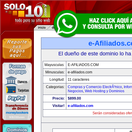
e-Afiliados.
El dueño de este dominio lo ha
Mayusculas:
E-AFILIADOS.COM
Minusculas:
e-afiliados.com
Longitud:
11 caracteres
Categorias:
Compras y Comercio ElectrÃ³nico
,
Info
Negocios
,
Web Hosting y Dominios
Precio:
$899.00
Visitar!
e-afiliados.com
Serán consideradas ofer