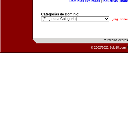
Dominios Expirados
|
Industrias
|
Indu
Categorías de Dominio:
[Pág. princi
** Precios expre
© 2002/2022 Solo10.com