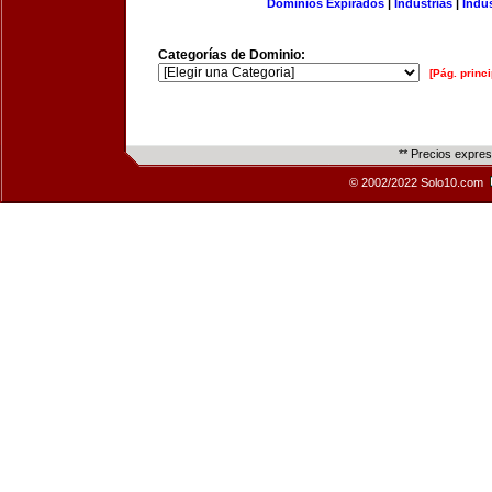
Dominios Expirados
|
Industrias
|
Indu
Categorías de Dominio:
[Pág. princi
** Precios expre
© 2002/2022 Solo10.com