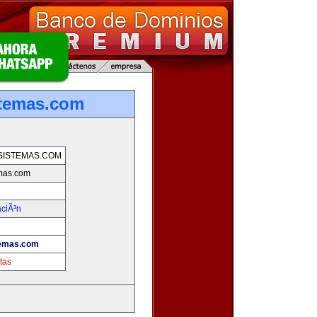
stemas.com
SISTEMAS.COM
emas.com
aciÃ³n
temas.com
tas