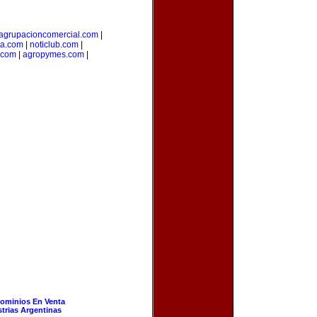
agrupacioncomercial.com
|
ta.com
|
noticlub.com
|
.com
|
agropymes.com
|
ominios En Venta
strias Argentinas