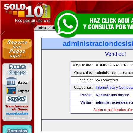
administraciondesi
Vendido!
Mayusculas:
ADMINISTRACIONDE
Minusculas:
administraciondesist
Longitud:
24 caracteres
Categorias:
InformÃ¡tica y Comput
Precio:
Realizar una oferta!
Visitar!
administraciondesis
Serán consideradas ofer