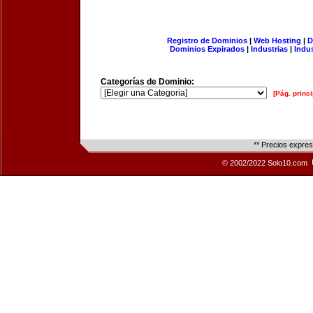
Registro de Dominios
|
Web Hosting
|
D
Dominios Expirados
|
Industrias
|
Indu
Categorías de Dominio:
[Pág. princi
** Precios expre
© 2002/2022 Solo10.com