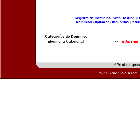
Registro de Dominios
|
Web Hosting
|
D
Dominios Expirados
|
Industrias
|
Indu
Categorías de Dominio:
[Pág. princi
** Precios expre
© 2002/2022 Solo10.com