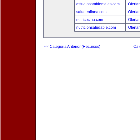
estudiosambientales.com
Ofertar
saludenlinea.com
Ofertar
nutricocina.com
Ofertar
nutricionsaludable.com
Ofertar
<< Categoria Anterior (Recursos)
Cat