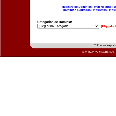
Registro de Dominios
|
Web Hosting
|
D
Dominios Expirados
|
Industrias
|
Indu
Categorías de Dominio:
[Pág. princi
** Precios expre
© 2002/2022 Solo10.com