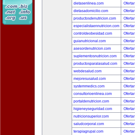
dietasenlinea.com
Ofertar
dietasadomicilio.com
Ofertar
productosdenutricion.com
Ofertar
especialistaennutricion.com
Ofertar
controldeobesidad.com
Ofertar
guianutricional.com
Ofertar
asesordenutricion.com
Ofertar
suplementosnutricion.com
Ofertar
productosparalasalud.com
Ofertar
webdesalud.com
Ofertar
mejoresusalud.com
Ofertar
systemmedics.com
Ofertar
consultorioenlinea.com
Ofertar
portaldenutricion.com
Ofertar
higieneyseguridad.com
Ofertar
nutricionsuperior.com
Ofertar
saludcorporal.com
Ofertar
terapiagrupal.com
Ofertar